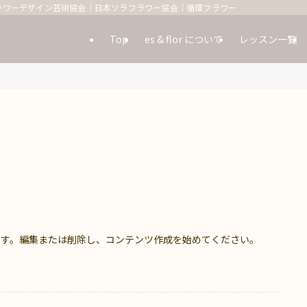
ラワーデザイン芸術協会｜日本ソラフラワー協会｜循環フラワー
Top
es & flor について
レッスン一覧
投稿です。編集または削除し、コンテンツ作成を始めてください。